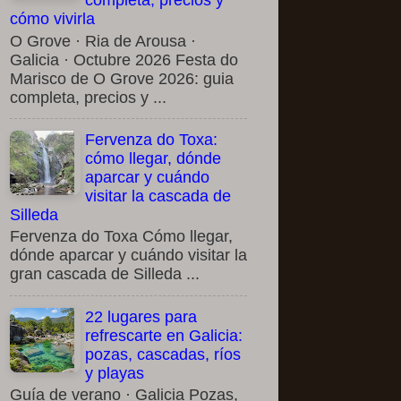
completa, precios y
cómo vivirla
O Grove · Ria de Arousa ·
Galicia · Octubre 2026 Festa do
Marisco de O Grove 2026: guia
completa, precios y ...
Fervenza do Toxa:
cómo llegar, dónde
aparcar y cuándo
visitar la cascada de
Silleda
Fervenza do Toxa Cómo llegar,
dónde aparcar y cuándo visitar la
gran cascada de Silleda ...
22 lugares para
refrescarte en Galicia:
pozas, cascadas, ríos
y playas
Guía de verano · Galicia Pozas,