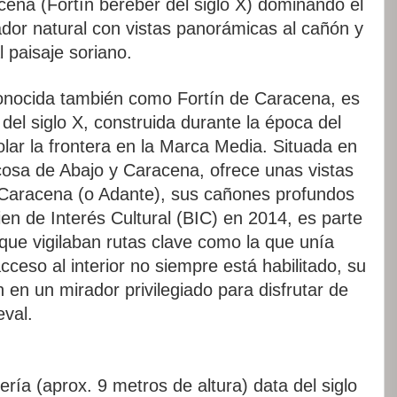
ena (Fortín bereber del siglo X) dominando el
ador natural con vistas panorámicas al cañón y
l paisaje soriano.
onocida también como Fortín de Caracena, es
 del siglo X, construida durante la época del
olar la frontera en la Marca Media. Situada en
cosa de Abajo y Caracena, ofrece unas vistas
o Caracena (o Adante), sus cañones profundos
ien de Interés Cultural (BIC) en 2014, es parte
 que vigilaban rutas clave como la que unía
ceso al interior no siempre está habilitado, su
n en un mirador privilegiado para disfrutar de
eval.
ría (aprox. 9 metros de altura) data del siglo