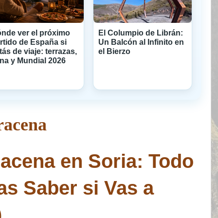
nde ver el próximo
El Columpio de Librán:
rtido de España si
Un Balcón al Infinito en
tás de viaje: terrazas,
el Bierzo
na y Mundial 2026
racena
racena en Soria: Todo
as Saber si Vas a
)