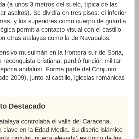
a (a unos 3 metros del suelo, típica de las
r asaltos). Se dividía en tres pisos: el inferior
as, y los superiores como cuerpo de guardia
égica permitía contacto visual con el castillo
n otras atalayas como la de Navapalos.
ensivo musulmán en la frontera sur de Soria,
 reconquista cristiana, perdió función militar
 época andalusí. Forma parte del Conjunto
e 2009), junto al castillo, iglesias románicas
to Destacado
atalaya controlaba el valle del Caracena,
a clave en la Edad Media. Su diseño islámico
anta circular, puerta elevada) es típico de las