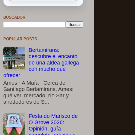
BUSCADOR
POPULAR POSTS
Bertamirans:
descubre el encanto
de una aldea gallega
con mucho que
ofrecer
Ames · A Maía · Cerca de
Santiago Bertamiráns, Ames:
qué ver, mercado, río Sar y
alrededores de S...
Festa do Marisco de
O Grove 2026:
Opinión, guía