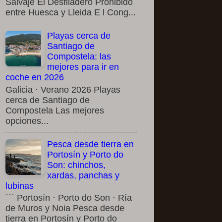
Salvaje El Desfiladero Prohibido
entre Huesca y Lleida E l Cong...
Playas cerca de
Santiago de
Compostela: las
mejores para ir en
coche en 2026
Galicia · Verano 2026 Playas
cerca de Santiago de
Compostela Las mejores
opciones...
Pesca desde tierra en
Portosín y Porto do
Son: chinchos,
xardas, panchas y
lubinas
``` Portosín · Porto do Son · Ría
de Muros y Noia Pesca desde
tierra en Portosín y Porto do