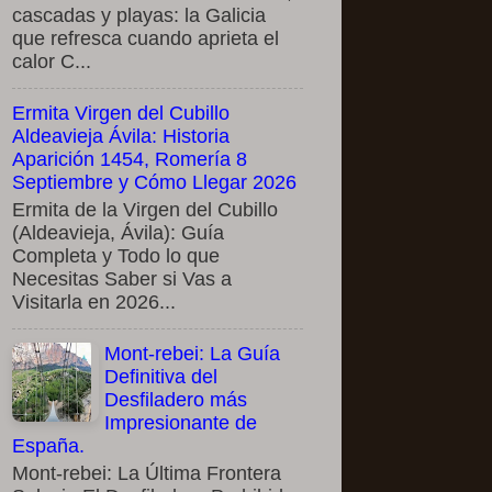
cascadas y playas: la Galicia
que refresca cuando aprieta el
calor C...
Ermita Virgen del Cubillo
Aldeavieja Ávila: Historia
Aparición 1454, Romería 8
Septiembre y Cómo Llegar 2026
Ermita de la Virgen del Cubillo
(Aldeavieja, Ávila): Guía
Completa y Todo lo que
Necesitas Saber si Vas a
Visitarla en 2026...
Mont-rebei: La Guía
Definitiva del
Desfiladero más
Impresionante de
España.
Mont-rebei: La Última Frontera