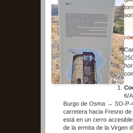
tor
sor
CÓM
Car
250
hor
com
Co
6/A
Burgo de Osma → SO-P-41
carretera hacia Fresno de
está en un cerro accesible
de la ermita de la Virgen 