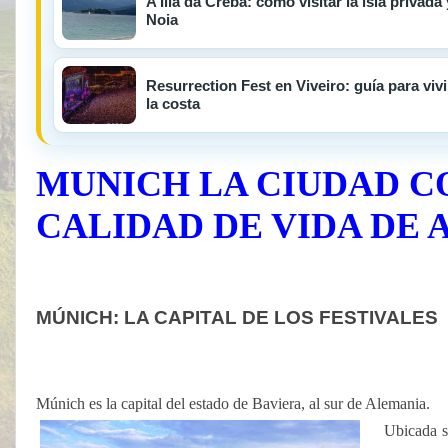
A Illa da Creba: cómo visitar la isla privad
Noia
Resurrection Fest en Viveiro: guía para viv
la costa
MUNICH LA CIUDAD C
CALIDAD DE VIDA DE
MÚNICH: LA CAPITAL DE LOS FESTIVALES
Múnich es la capital del estado de Baviera, al sur de Alemania.
Ubicada s