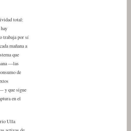
ividad total:
 hay
 trabaja por sí
r cada mañana a
istema que
omana —las
 consumo de
extos
— y que sigue
ptura en el
río Ulla
as activas de