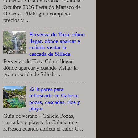
O Grove · Ria de Arousa · Galicia ·
Octubre 2026 Festa do Marisco de
O Grove 2026: guia completa,
precios y ...
Fervenza do Toxa: cómo
llegar, dónde aparcar y
cuándo visitar la
cascada de Silleda
Fervenza do Toxa Cómo llegar,
dónde aparcar y cuándo visitar la
gran cascada de Silleda ...
22 lugares para
refrescarte en Galicia:
pozas, cascadas, ríos y
playas
Guía de verano · Galicia Pozas,
cascadas y playas: la Galicia que
refresca cuando aprieta el calor C...