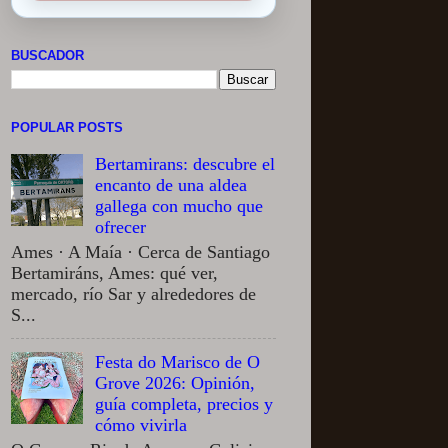
BUSCADOR
POPULAR POSTS
Bertamirans: descubre el
encanto de una aldea
gallega con mucho que
ofrecer
Ames · A Maía · Cerca de Santiago
Bertamiráns, Ames: qué ver,
mercado, río Sar y alrededores de
S...
Festa do Marisco de O
Grove 2026: Opinión,
guía completa, precios y
cómo vivirla