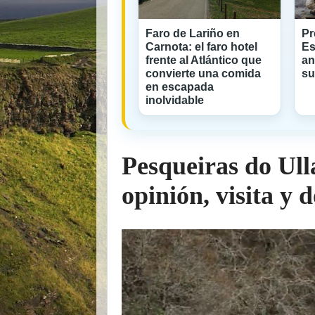
Faro de Lariño en
Pr
Carnota: el faro hotel
Es
frente al Atlántico que
an
convierte una comida
su
en escapada
inolvidable
Pesqueiras do Ull
opinión, visita y