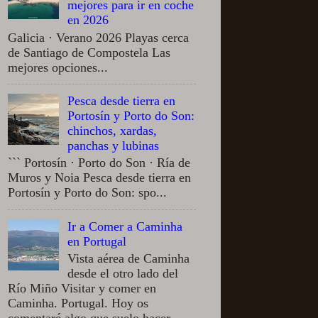
mejores para ir en coche
en 2026
Galicia · Verano 2026 Playas cerca
de Santiago de Compostela Las
mejores opciones...
Pesca desde tierra en
Portosín y Porto do Son:
chinchos, xardas,
panchas y lubinas
``` Portosín · Porto do Son · Ría de
Muros y Noia Pesca desde tierra en
Portosín y Porto do Son: spo...
Ir a Comer a Caminha
en Portugal
Vista aérea de Caminha
desde el otro lado del
Río Miño Visitar y comer en
Caminha. Portugal. Hoy os