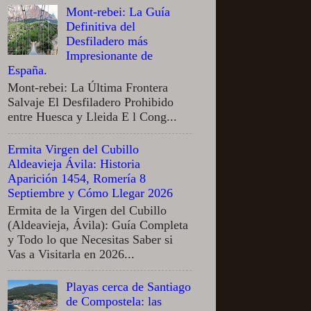
Mont-rebei: La Guía
Definitiva del
Desfiladero más
Impresionante de
España.
Mont-rebei: La Última Frontera
Salvaje El Desfiladero Prohibido
entre Huesca y Lleida E l Cong...
Ermita Virgen del Cubillo
Aldeavieja Ávila: Historia
Aparición 1454, Romería 8
Septiembre y Cómo Llegar 2026
Ermita de la Virgen del Cubillo
(Aldeavieja, Ávila): Guía Completa
y Todo lo que Necesitas Saber si
Vas a Visitarla en 2026...
Playas cerca de Santiago
de Compostela: las