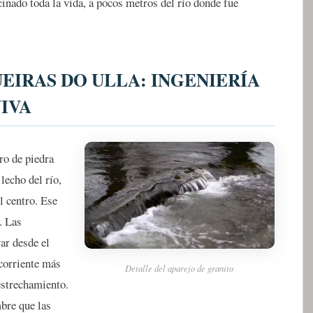
cinado toda la vida, a pocos metros del río donde fue
EIRAS DO ULLA: INGENIERÍA
VIVA
ro de piedra
lecho del río,
l centro. Ese
. Las
ar desde el
 corriente más
Detalle del aparejo de granito
estrechamiento.
bre que las