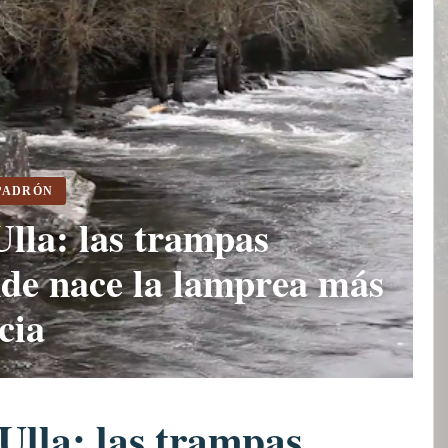
 PADRÓN
Ulla: las trampas
de nace la lamprea más
cia
Ulla: las trampas