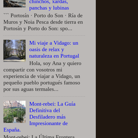
chinchos, xardas,
panchas y lubinas
``` Portosín · Porto do Son · Ría de
Muros y Noia Pesca desde tierra en
Portosín y Porto do Son: spo...
Mi viaje a Vidago: un
oasis de relax y
naturaleza en Portugal
Hola, soy Ana y quiero
compartir con vosotros mi
experiencia de viajar a Vidago, un
pequeño pueblo portugués famoso
por sus aguas termales...
Mont-rebei: La Guía
Definitiva del
Desfiladero más
Impresionante de
España.
Mont-rebei: La Última Frontera