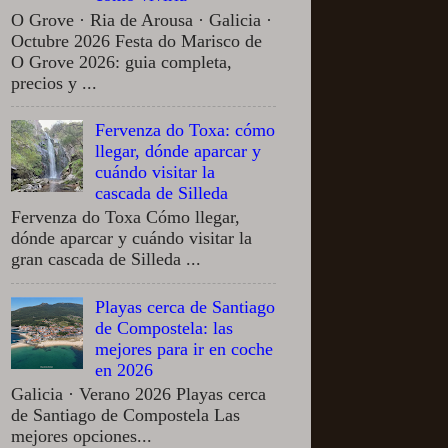
O Grove · Ria de Arousa · Galicia ·
Octubre 2026 Festa do Marisco de
O Grove 2026: guia completa,
precios y ...
Fervenza do Toxa: cómo
llegar, dónde aparcar y
cuándo visitar la
cascada de Silleda
Fervenza do Toxa Cómo llegar,
dónde aparcar y cuándo visitar la
gran cascada de Silleda ...
Playas cerca de Santiago
de Compostela: las
mejores para ir en coche
en 2026
Galicia · Verano 2026 Playas cerca
de Santiago de Compostela Las
mejores opciones...