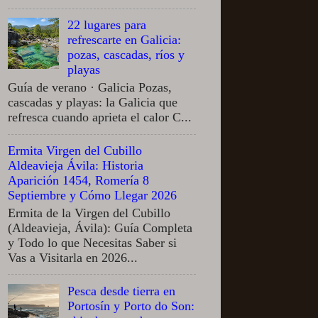
22 lugares para
refrescarte en Galicia:
pozas, cascadas, ríos y
playas
Guía de verano · Galicia Pozas,
cascadas y playas: la Galicia que
refresca cuando aprieta el calor C...
Ermita Virgen del Cubillo
Aldeavieja Ávila: Historia
Aparición 1454, Romería 8
Septiembre y Cómo Llegar 2026
Ermita de la Virgen del Cubillo
(Aldeavieja, Ávila): Guía Completa
y Todo lo que Necesitas Saber si
Vas a Visitarla en 2026...
Pesca desde tierra en
Portosín y Porto do Son: