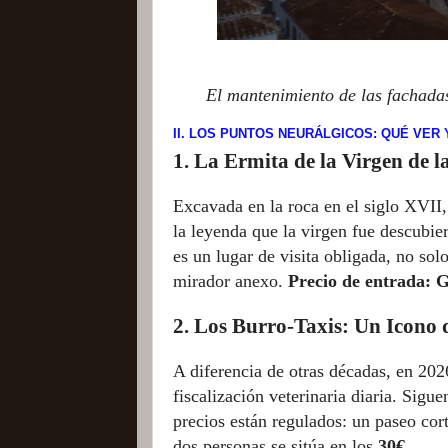
El mantenimiento de las fachadas 
II. LOS PUNTOS NEURÁLGICOS: QUÉ VER
1. La Ermita de la Virgen de l
Excavada en la roca en el siglo XVII, 
la leyenda que la virgen fue descubie
es un lugar de visita obligada, no sol
mirador anexo.
Precio de entrada: G
2. Los Burro-Taxis: Un Icono 
A diferencia de otras décadas, en 2026
fiscalización veterinaria diaria. Sigu
precios están regulados: un paseo cor
dos personas se sitúa en los
30€
.