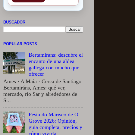
BUSCADOR
POPULAR POSTS
Bertamirans: descubre el
encanto de una aldea
gallega con mucho que
ofrecer
Ames · A Maía · Cerca de Santiago
Bertamiráns, Ames: qué ver,
mercado, río Sar y alrededores de
S...
Festa do Marisco de O
Grove 2026: Opinión,
guía completa, precios y
cómo vivirla