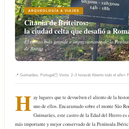
ARQUEOLOGÍA & VIAJES
Citania de Briteiros:
la ciudad celta que desafió a Rom
El castro más grande e impresionante de la Peníns
de Braga
📍 Guimarães, Portugal
🕐 Visita: 2–3 horas
📅 Abierto todo el año
⭐ P
H
ay lugares que te devuelven el aliento de la histo
uno de ellos. Encaramado sobre el monte São Rom
Guimarães, este castro de la Edad del Hierro es
más importante y mejor conservado de la Península Ibéric