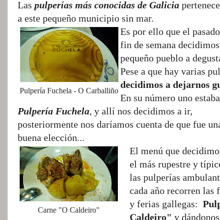
Las
pulperías más conocidas de Galicia
pertenec
a este pequeño municipio sin mar.
Es por ello que el pasado
fin de semana decidimos 
pequeño pueblo a degust
Pese a que hay varias p
decidimos a dejarnos g
Pulpería Fuchela - O Carballiño
En su número uno estaba
Pulpería Fuchela
, y allí nos decidimos a ir,
posteriormente nos daríamos cuenta de que fue un
buena elección...
El menú que decidimo
el más rupestre y típic
las pulperías ambulan
cada año recorren las f
y ferias gallegas:
Pul
Carne "O Caldeiro"
Caldeiro"
y dándonos 