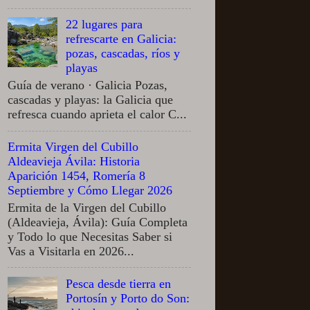
22 lugares para
refrescarte en Galicia:
pozas, cascadas, ríos y
playas
Guía de verano · Galicia Pozas,
cascadas y playas: la Galicia que
refresca cuando aprieta el calor C...
Ermita Virgen del Cubillo
Aldeavieja Ávila: Historia
Aparición 1454, Romería 8
Septiembre y Cómo Llegar 2026
Ermita de la Virgen del Cubillo
(Aldeavieja, Ávila): Guía Completa
y Todo lo que Necesitas Saber si
Vas a Visitarla en 2026...
Pesca desde tierra en
Portosín y Porto do Son: