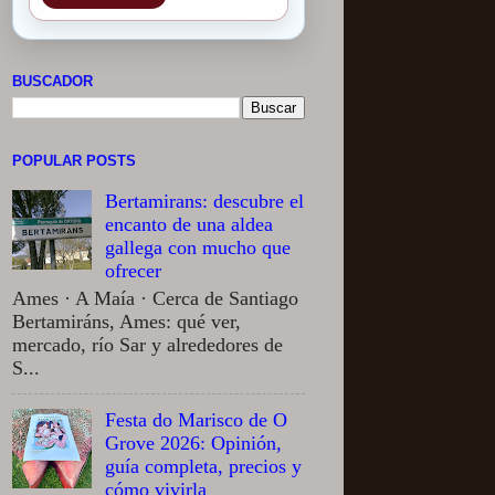
BUSCADOR
POPULAR POSTS
Bertamirans: descubre el
encanto de una aldea
gallega con mucho que
ofrecer
Ames · A Maía · Cerca de Santiago
Bertamiráns, Ames: qué ver,
mercado, río Sar y alrededores de
S...
Festa do Marisco de O
Grove 2026: Opinión,
guía completa, precios y
cómo vivirla