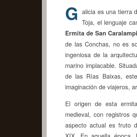
G
alicia es una tierra 
Toja, el lenguaje c
Ermita de San Caralamp
de las Conchas, no es sol
ingeniosa de la arquitect
marino implacable. Situa
de las Rías Baixas, est
imaginación de viajeros, a
El origen de esta ermit
medieval, con registros q
aspecto actual es fruto d
XIX. En aquella época, 