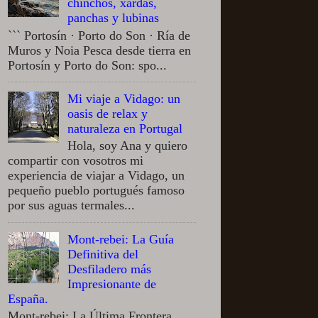
chinchos, xardas,
panchas y lubinas
``` Portosín · Porto do Son · Ría de
Muros y Noia Pesca desde tierra en
Portosín y Porto do Son: spo...
Mi viaje a Vidago: un
oasis de relax y
naturaleza en Portugal
Hola, soy Ana y quiero
compartir con vosotros mi
experiencia de viajar a Vidago, un
pequeño pueblo portugués famoso
por sus aguas termales...
Mont-rebei: La Guía
Definitiva del
Desfiladero más
Impresionante de
España.
Mont-rebei: La Última Frontera