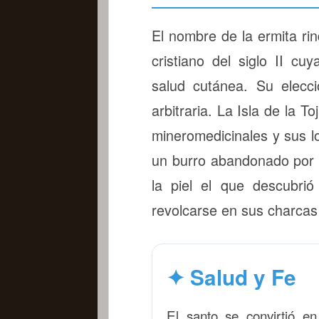
El nombre de la ermita ri
cristiano del siglo II cu
salud cutánea. Su elecc
arbitraria. La Isla de la
mineromedicinales y sus l
un burro abandonado por 
la piel el que descubrió
revolcarse en sus charcas 
✦ Salud y Fe
El santo se convirtió en