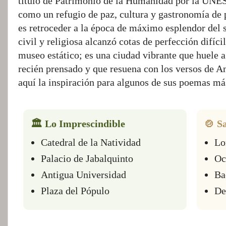
título de Patrimonio de la Humanidad por la UNES
como un refugio de paz, cultura y gastronomía de
es retroceder a la época de máximo esplendor del 
civil y religiosa alcanzó cotas de perfección difíci
museo estático; es una ciudad vibrante que huele a 
recién prensado y que resuena con los versos de 
aquí la inspiración para algunos de sus poemas m
🏛️ Lo Imprescindible
🍲 S
Catedral de la Natividad
Lo
Palacio de Jabalquinto
Oc
Antigua Universidad
Ba
Plaza del Pópulo
De